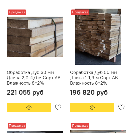
Предзаказ
Предзаказ
Обработка Дуб 30 мм
Обработка Дуб 50 мм
Длина 2,0-4,0 м Сорт АВ
Длина 1-1,9 м Сорт АВ
Влажность 8±2%
Влажность 8±2%
221 055 руб
196 820 руб
Предзаказ
Предзаказ