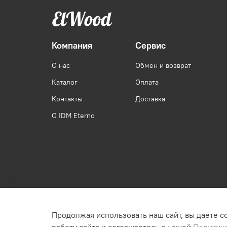
Компания
Сервис
О нас
Обмен и возврат
Каталог
Оплата
Контакты
Доставка
О IDM Eterno
Продолжая использовать наш сайт, вы даете с
Раскрытие юридической информации о магазине.